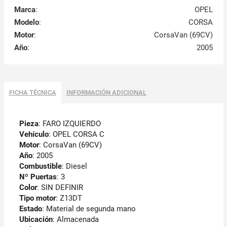
Marca
:
OPEL
Modelo
:
CORSA
Motor
:
CorsaVan (69CV)
Año
:
2005
FICHA TÉCNICA
INFORMACIÓN ADICIONAL
Pieza
: FARO IZQUIERDO
Vehículo
: OPEL CORSA C
Motor
: CorsaVan (69CV)
Año
: 2005
Combustible
: Diesel
Nº Puertas
: 3
Color
: SIN DEFINIR
Tipo motor
: Z13DT
Estado
: Material de segunda mano
Ubicación
: Almacenada