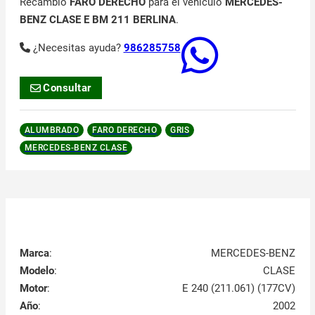
Recambio
FARO DERECHO
para el vehículo
MERCEDES-
BENZ CLASE E BM 211 BERLINA
.
¿Necesitas ayuda?
986285758
Consultar
ALUMBRADO
FARO DERECHO
GRIS
MERCEDES-BENZ CLASE
Marca
:
MERCEDES-BENZ
Modelo
:
CLASE
Motor
:
E 240 (211.061) (177CV)
Año
:
2002