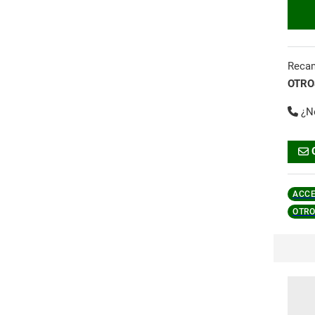
Reca
OTROS
¿N
ACCE
OTRO