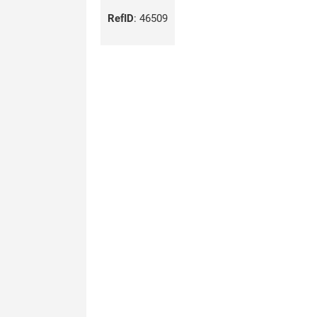
RefID
:
46509