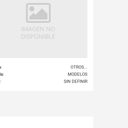
a
:
OTROS...
lo
:
MODELOS
:
SIN DEFINIR