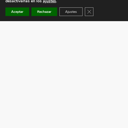
desactivarlas en los
ajustes
.
Cerrar el banner de co
Aceptar
Rechazar
Ajustes