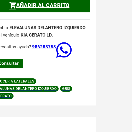
AÑADIR AL CARRITO
mbio
ELEVALUNAS DELANTERO IZQUIERDO
el vehículo
KIA CERATO LD
.
ecesitas ayuda?
986285758
Consultar
OCERÍA LATERALES
ALUNAS DELANTERO IZQUIERDO
GRIS
CERATO