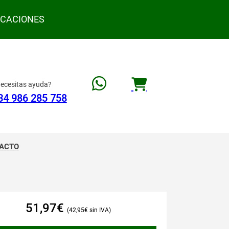
ACACIONES
ecesitas ayuda?
34 986 285 758
ACTO
51,97
€
42,95
€