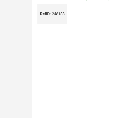
RefID
:
248188