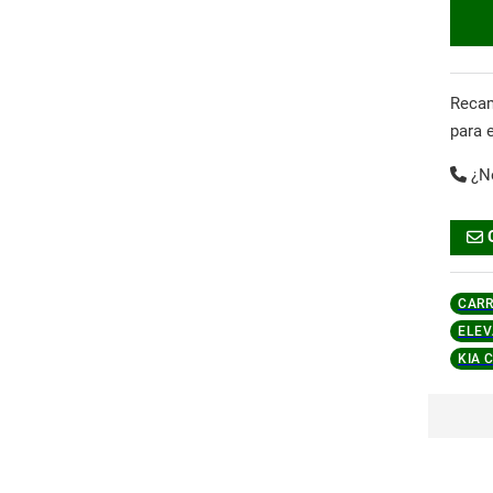
Reca
para 
¿N
CARR
ELEV
KIA 