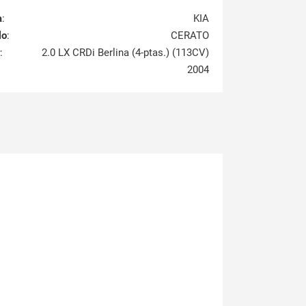
a
:
KIA
lo
:
CERATO
:
2.0 LX CRDi Berlina (4-ptas.) (113CV)
2004