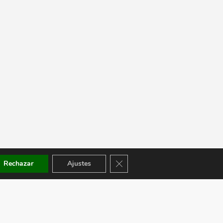
Cerrar el banner de cookies RGPD
Rechazar
Ajustes