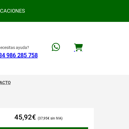
ACACIONES
ecesitas ayuda?
34 986 285 758
ACTO
45,92
€
37,95
€