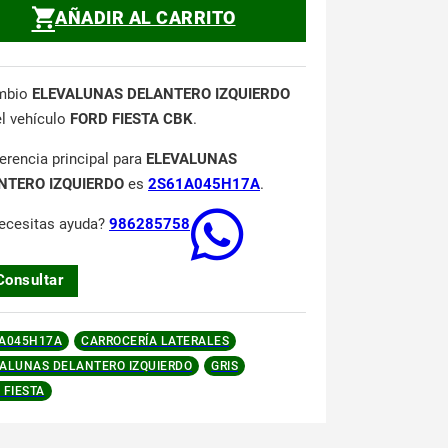
AÑADIR AL CARRITO
mbio
ELEVALUNAS DELANTERO IZQUIERDO
el vehículo
FORD FIESTA CBK
.
ferencia principal para
ELEVALUNAS
NTERO IZQUIERDO
es
2S61A045H17A
.
ecesitas ayuda?
986285758
Consultar
A045H17A
CARROCERÍA LATERALES
ALUNAS DELANTERO IZQUIERDO
GRIS
 FIESTA