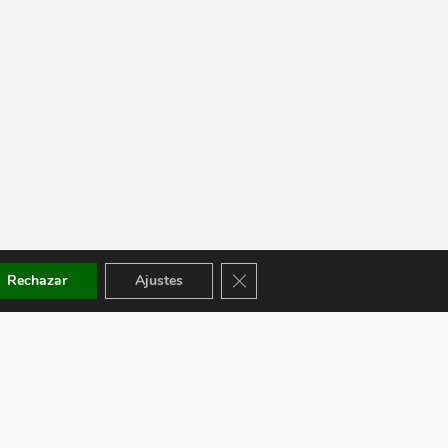
Cerrar el banner de cookies RGPD
Rechazar
Ajustes