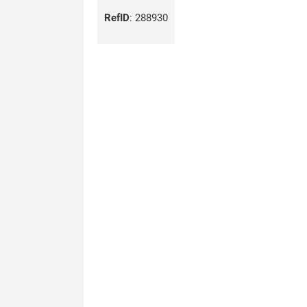
RefID
:
288930