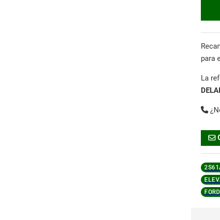
Reca
para 
La re
DELA
¿N
2S61
ELEV
FORD