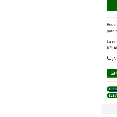
Reca
para 
La re
DELA
¿N
106.
ELEV