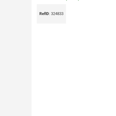
RefID
:
324833