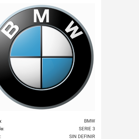
a
:
BMW
lo
:
SERIE 3
:
SIN DEFINIR