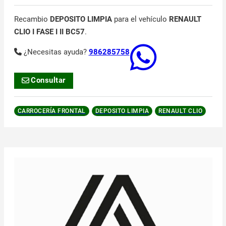
Recambio
DEPOSITO LIMPIA
para el vehículo
RENAULT
CLIO I FASE I II BC57
.
¿Necesitas ayuda?
986285758
Consultar
CARROCERÍA FRONTAL
DEPOSITO LIMPIA
RENAULT CLIO