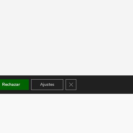
Cerrar el banner de cookies RGPD
Rechazar
Ajustes