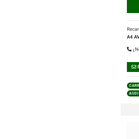
Reca
A4 A
¿N
CARR
AUDI