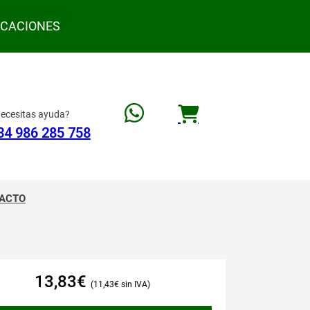
ACACIONES
ecesitas ayuda?
34 986 285 758
ACTO
13,83
€
11,43
€