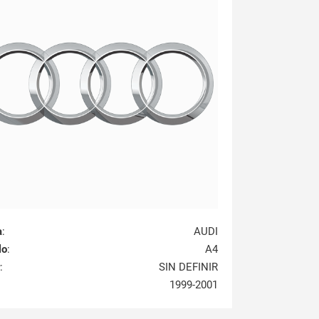
a
:
AUDI
lo
:
A4
:
SIN DEFINIR
1999-2001