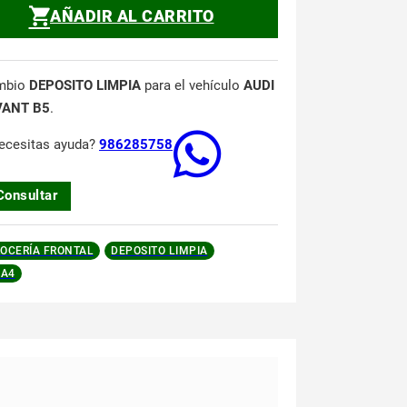
AÑADIR AL CARRITO
mbio
DEPOSITO LIMPIA
para el vehículo
AUDI
VANT B5
.
ecesitas ayuda?
986285758
Consultar
OCERÍA FRONTAL
DEPOSITO LIMPIA
 A4