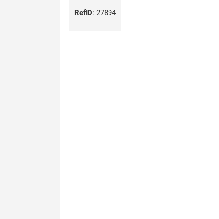
RefID
:
27894