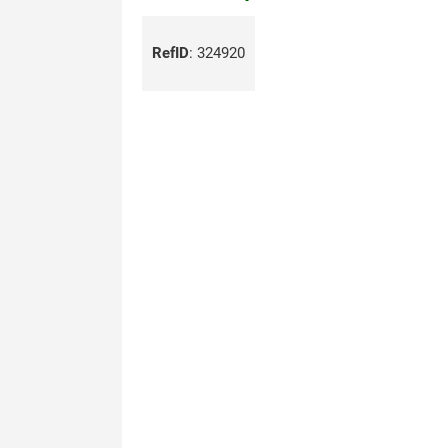
RefID
:
324920