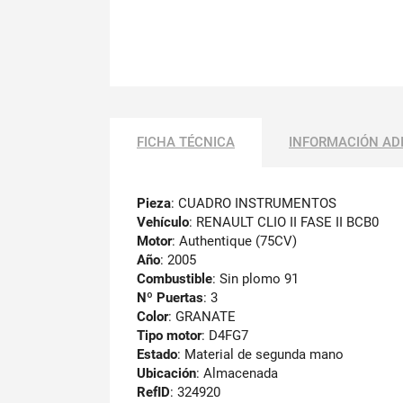
FICHA TÉCNICA
INFORMACIÓN AD
Pieza
: CUADRO INSTRUMENTOS
Vehículo
: RENAULT CLIO II FASE II BCB0
Motor
: Authentique (75CV)
Año
: 2005
Combustible
: Sin plomo 91
Nº Puertas
: 3
Color
: GRANATE
Tipo motor
: D4FG7
Estado
: Material de segunda mano
Ubicación
: Almacenada
RefID
: 324920