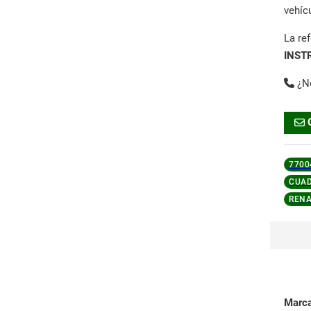
vehíc
La re
INST
¿N
7700
CUAD
RENA
Marc