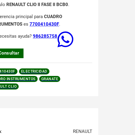
ulo
RENAULT CLIO II FASE II BCB0
.
ferencia principal para
CUADRO
RUMENTOS
es
7700410430F
.
ecesitas ayuda?
986285758
Consultar
410430F
ELECTRICIDAD
RO INSTRUMENTOS
GRANATE
ULT CLIO
a
:
RENAULT