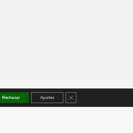
Cerrar el banner de cookies RGPD
Rechazar
Ajustes