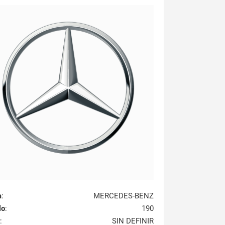
a
:
MERCEDES-BENZ
lo
:
190
:
SIN DEFINIR