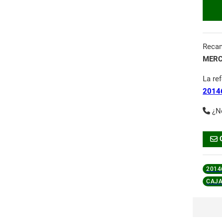
Reca
MERC
La re
2014
¿N
2014
CAJA