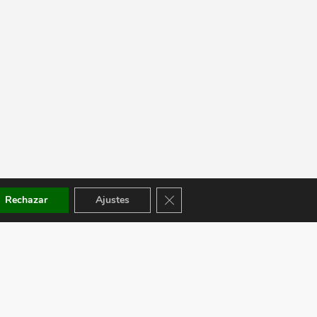
Cerrar el banner de cookies RGPD
Rechazar
Ajustes