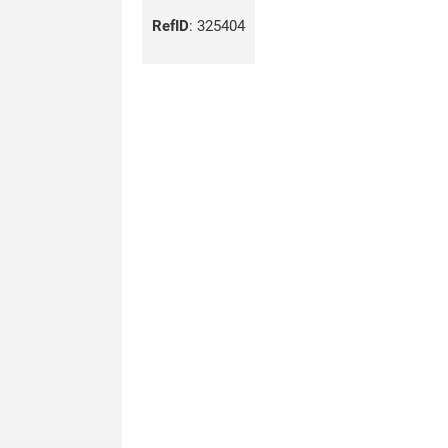
RefID
:
325404