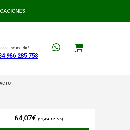
ACACIONES
ecesitas ayuda?
34 986 285 758
ACTO
64,07
€
52,95
€