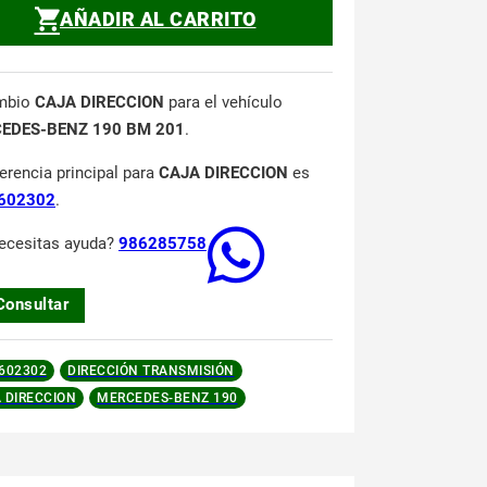
AÑADIR AL CARRITO
mbio
CAJA DIRECCION
para el vehículo
EDES-BENZ 190 BM 201
.
ferencia principal para
CAJA DIRECCION
es
602302
.
ecesitas ayuda?
986285758
Consultar
602302
DIRECCIÓN TRANSMISIÓN
 DIRECCION
MERCEDES-BENZ 190