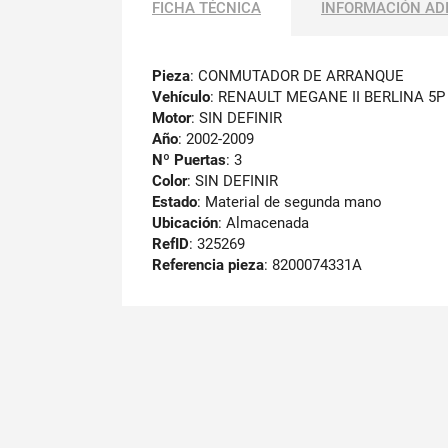
FICHA TÉCNICA
INFORMACIÓN AD
Pieza
: CONMUTADOR DE ARRANQUE
Vehículo
: RENAULT MEGANE II BERLINA 5P
Motor
: SIN DEFINIR
Año
: 2002-2009
Nº Puertas
: 3
Color
: SIN DEFINIR
Estado
: Material de segunda mano
Ubicación
: Almacenada
RefID
: 325269
Referencia pieza
: 8200074331A