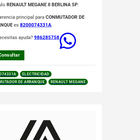
ulo
RENAULT MEGANE II BERLINA 5P
.
ferencia principal para
CONMUTADOR DE
ANQUE
es
8200074331A
.
ecesitas ayuda?
986285758
Consultar
074331A
ELECTRICIDAD
UTADOR DE ARRANQUE
RENAULT MEGANE