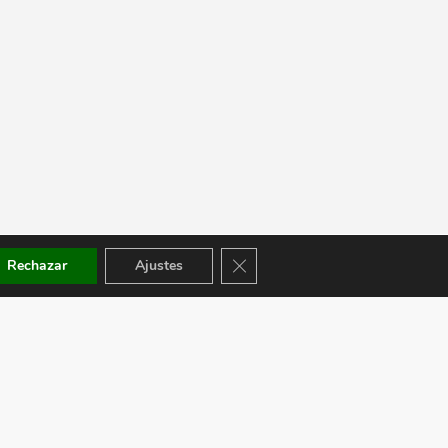
Cerrar el banner de cookies RGPD
Rechazar
Ajustes