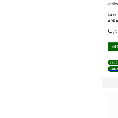
vehíc
La re
ARR
¿N
8200
CONM