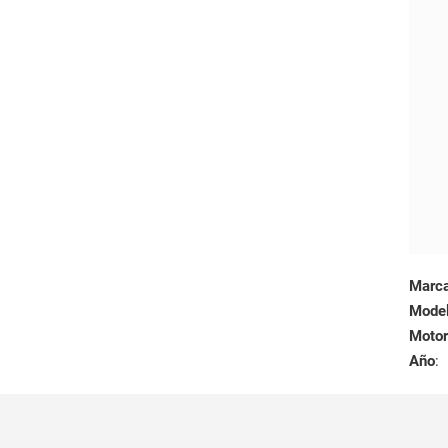
Marc
Mode
Motor
Año
: