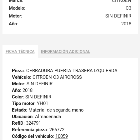
Marca
:
CITROEN
Modelo
:
C3
Motor
:
SIN DEFINIR
Año
:
2018
FICHA TÉCNICA
INFORMACIÓN ADICIONAL
Pieza
: CERRADURA PUERTA TRASERA IZQUIERDA
Vehículo
: CITROEN C3 AIRCROSS
Motor
: SIN DEFINIR
Año
: 2018
Color
: SIN DEFINIR
Tipo motor
: YH01
Estado
: Material de segunda mano
Ubicación
: Almacenada
RefID
: 324791
Referencia pieza
: 266772
Código del vehículo
:
10059