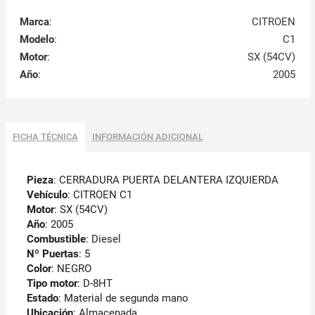
Marca
:
CITROEN
Modelo
:
C1
Motor
:
SX (54CV)
Año
:
2005
FICHA TÉCNICA
INFORMACIÓN ADICIONAL
Pieza
: CERRADURA PUERTA DELANTERA IZQUIERDA
Vehículo
: CITROEN C1
Motor
: SX (54CV)
Año
: 2005
Combustible
: Diesel
Nº Puertas
: 5
Color
: NEGRO
Tipo motor
: D-8HT
Estado
: Material de segunda mano
Ubicación
: Almacenada