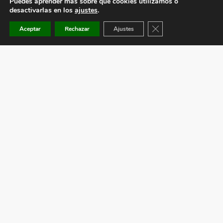
Puedes aprender más sobre qué cookies utilizamos o
desactivarlas en los
ajustes
.
Cerrar el banner de co
Aceptar
Rechazar
Ajustes