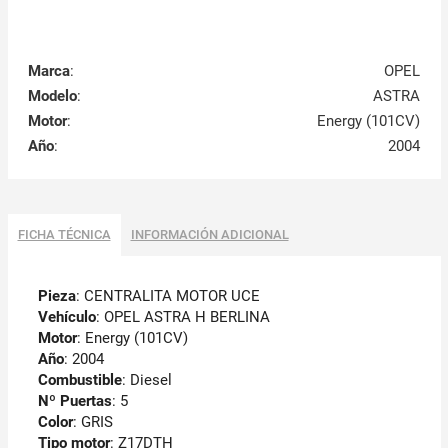
Marca
:
OPEL
Modelo
:
ASTRA
Motor
:
Energy (101CV)
Año
:
2004
FICHA TÉCNICA
INFORMACIÓN ADICIONAL
Pieza
: CENTRALITA MOTOR UCE
Vehículo
: OPEL ASTRA H BERLINA
Motor
: Energy (101CV)
Año
: 2004
Combustible
: Diesel
Nº Puertas
: 5
Color
: GRIS
Tipo motor
: Z17DTH