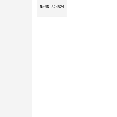
RefID
:
324824