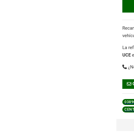
Reca
vehíc
La re
UCE
¿N
0389
CENT