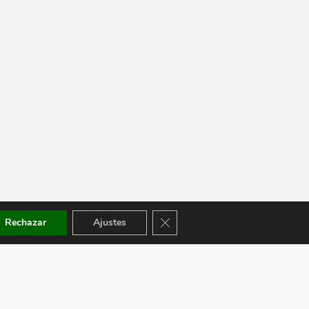
Cerrar el banner de cookies RGPD
Rechazar
Ajustes