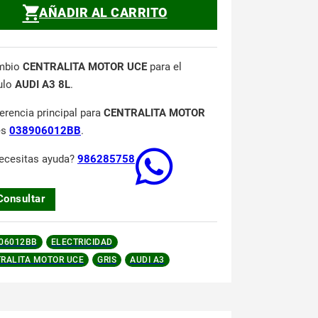
AÑADIR AL CARRITO
mbio
CENTRALITA MOTOR UCE
para el
ulo
AUDI A3 8L
.
ferencia principal para
CENTRALITA MOTOR
es
038906012BB
.
ecesitas ayuda?
986285758
Consultar
06012BB
ELECTRICIDAD
RALITA MOTOR UCE
GRIS
AUDI A3