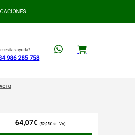
ACACIONES
ecesitas ayuda?
34 986 285 758
ACTO
64,07
€
52,95
€