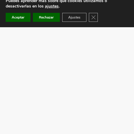
Puedes aprender más sobre qué cookies utilizamos o
desactivarlas en los
ajustes
.
Cerrar el banner de co
Aceptar
Rechazar
Ajustes