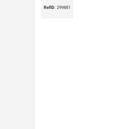
RefID
:
299881