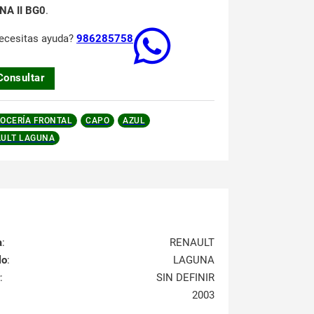
NA II BG0
.
ecesitas ayuda?
986285758
Consultar
OCERÍA FRONTAL
CAPO
AZUL
ULT LAGUNA
a
:
RENAULT
lo
:
LAGUNA
:
SIN DEFINIR
2003