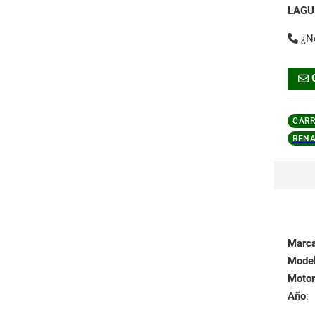
LAGU
¿N
CARR
RENA
Marc
Mode
Motor
Año
: