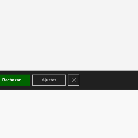
Cerrar el banner de cookies RGPD
Rechazar
Ajustes