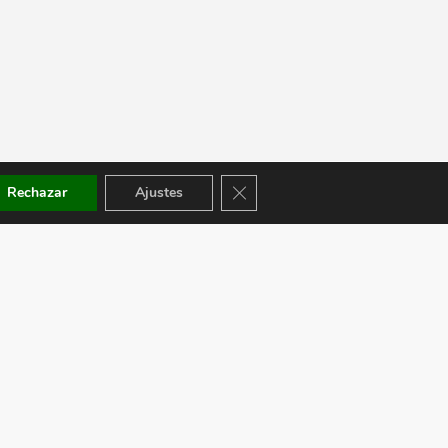
Cerrar el banner de cookies RGPD
Rechazar
Ajustes