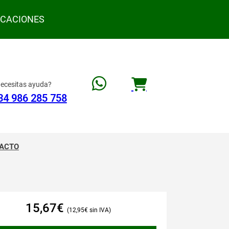
ACACIONES
ecesitas ayuda?
34 986 285 758
ACTO
15,67
€
12,95
€