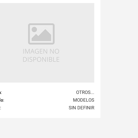
a
:
OTROS...
lo
:
MODELOS
:
SIN DEFINIR