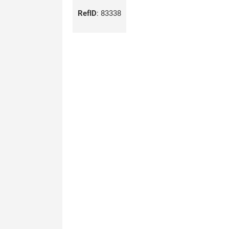
RefID
:
83338