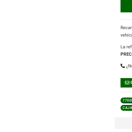
Reca
vehíc
La re
PREC
¿N
7700
CAJA