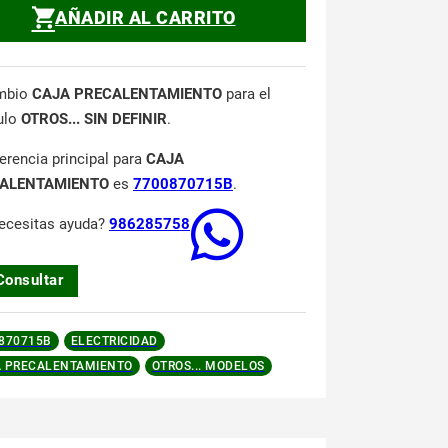
AÑADIR AL CARRITO
mbio
CAJA PRECALENTAMIENTO
para el
ulo
OTROS... SIN DEFINIR
.
ferencia principal para
CAJA
ALENTAMIENTO
es
7700870715B
.
ecesitas ayuda?
986285758
Consultar
870715B
ELECTRICIDAD
 PRECALENTAMIENTO
OTROS... MODELOS