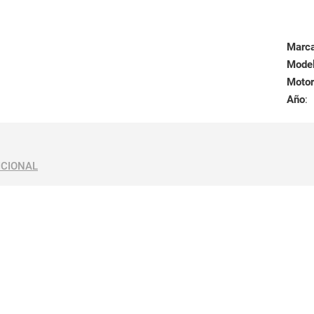
Marc
Mode
Motor
Año
:
ICIONAL