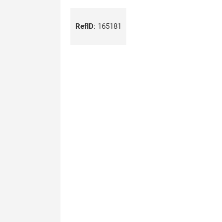
RefID
:
165181