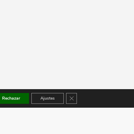
Cerrar el banner de cookies RGPD
Rechazar
Ajustes