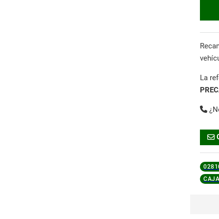
Reca
vehíc
La re
PREC
¿N
0281
CAJA