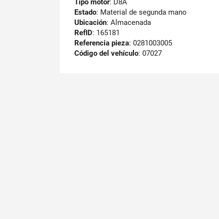
Tipo motor
: D8A
Estado
: Material de segunda mano
Ubicación
: Almacenada
RefID
: 165181
Referencia pieza
: 0281003005
Código del vehículo
: 07027