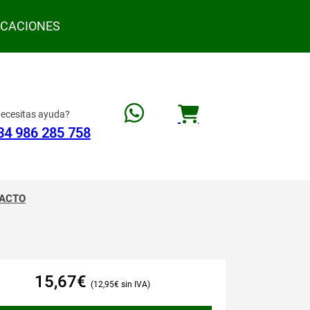
ACACIONES
ecesitas ayuda?
34 986 285 758
ACTO
15,67
€
12,95
€