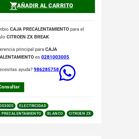
AÑADIR AL CARRITO
mbio
CAJA PRECALENTAMIENTO
para el
ulo
CITROEN ZX BREAK
.
ferencia principal para
CAJA
ALENTAMIENTO
es
0281003005
.
ecesitas ayuda?
986285758
Consultar
003005
ELECTRICIDAD
 PRECALENTAMIENTO
BLANCO
CITROEN ZX