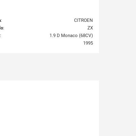
a
:
CITROEN
lo
:
ZX
:
1.9 D Monaco (68CV)
1995