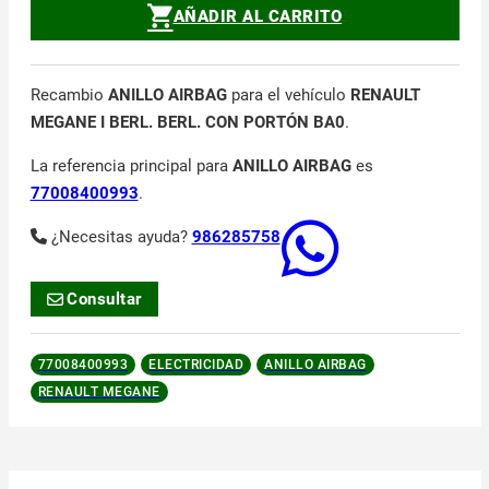
AÑADIR AL CARRITO
Recambio
ANILLO AIRBAG
para el vehículo
RENAULT
MEGANE I BERL. BERL. CON PORTÓN BA0
.
La referencia principal para
ANILLO AIRBAG
es
77008400993
.
¿Necesitas ayuda?
986285758
Consultar
77008400993
ELECTRICIDAD
ANILLO AIRBAG
RENAULT MEGANE