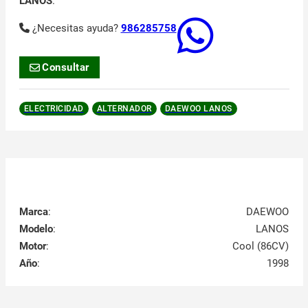
LANOS
.
¿Necesitas ayuda?
986285758
Consultar
ELECTRICIDAD
ALTERNADOR
DAEWOO LANOS
Marca
:
DAEWOO
Modelo
:
LANOS
Motor
:
Cool (86CV)
Año
:
1998